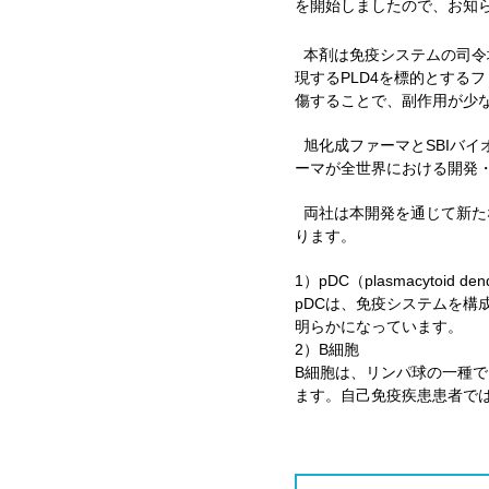
を開始しましたので、お知
本剤は免疫システムの司令
現するPLD4を標的とする
傷することで、副作用が少
旭化成ファーマとSBIバイ
ーマが全世界における開発
両社は本開発を通じて新た
ります。
1）pDC（plasmacytoid de
pDCは、免疫システムを構
明らかになっています。
2）B細胞
B細胞は、リンパ球の一種
ます。自己免疫疾患患者で